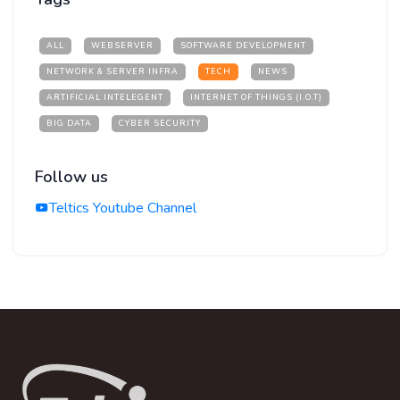
ALL
WEBSERVER
SOFTWARE DEVELOPMENT
NETWORK & SERVER INFRA
TECH
NEWS
ARTIFICIAL INTELEGENT
INTERNET OF THINGS (I.O.T)
BIG DATA
CYBER SECURITY
Follow us
Teltics Youtube Channel