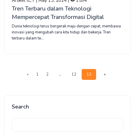
Artikel I.C.T | May 13, 2024 |
1594
Tren Terbaru dalam Teknologi
Mempercepat Transformasi Digital
Dunia teknologi terus bergerak maju dengan cepat, membawa
inovasi yang mengubah cara kita hidup dan bekerja. Tren
terbaru dalam te...
«
1
2
12
...
13
»
Search