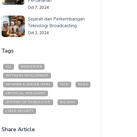
Pertahanan
Oct 7, 2024
Sejarah dan Perkembangan
Teknologi Broadcasting
Oct 2, 2024
Tags
ALL
WEBSERVER
SOFTWARE DEVELOPMENT
NETWORK & SERVER INFRA
TECH
NEWS
ARTIFICIAL INTELEGENT
INTERNET OF THINGS (I.O.T)
BIG DATA
CYBER SECURITY
Share Article