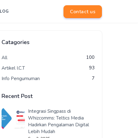
Contact us
LOG
Catagories
100
All
93
Artikel I.C.T
7
Info Pengumuman
Recent Post
Integrasi Singpass di
Whizcomms: Teltics Media
Hadirkan Pengalaman Digital
Lebih Mudah