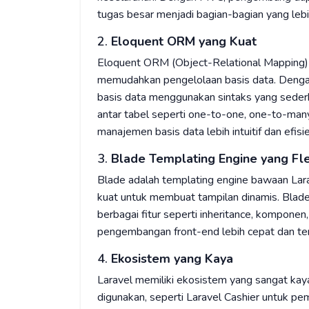
tugas besar menjadi bagian-bagian yang lebi
2.
Eloquent ORM yang Kuat
Eloquent ORM (Object-Relational Mapping) a
memudahkan pengelolaan basis data. Denga
basis data menggunakan sintaks yang seder
antar tabel seperti one-to-one, one-to-man
manajemen basis data lebih intuitif dan efisie
3.
Blade Templating Engine yang Fle
Blade adalah templating engine bawaan La
kuat untuk membuat tampilan dinamis. Bl
berbagai fitur seperti inheritance, kompone
pengembangan front-end lebih cepat dan tero
4.
Ekosistem yang Kaya
Laravel memiliki ekosistem yang sangat kaya
digunakan, seperti Laravel Cashier untuk pe