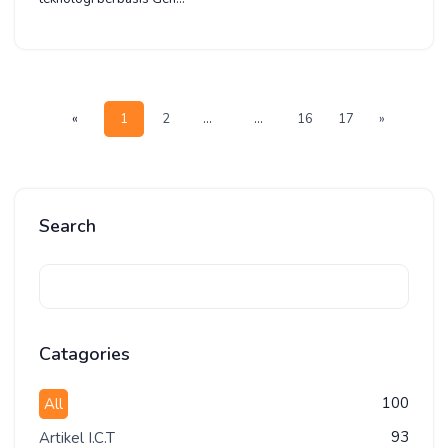
2
16
17
»
«
1
...
...
Search
Catagories
100
All
93
Artikel I.C.T