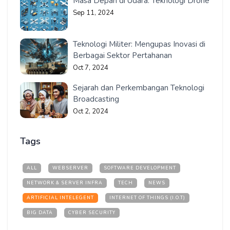
Masa Depan di Udara: Teknologi Drone
Sep 11, 2024
Teknologi Militer: Mengupas Inovasi di
Berbagai Sektor Pertahanan
Oct 7, 2024
Sejarah dan Perkembangan Teknologi
Broadcasting
Oct 2, 2024
Tags
ALL
WEBSERVER
SOFTWARE DEVELOPMENT
NETWORK & SERVER INFRA
TECH
NEWS
ARTIFICIAL INTELEGENT
INTERNET OF THINGS (I.O.T)
BIG DATA
CYBER SECURITY