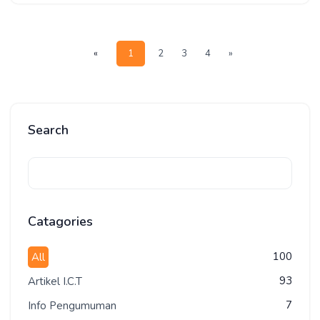
2
3
4
»
«
1
Search
Catagories
100
All
93
Artikel I.C.T
7
Info Pengumuman