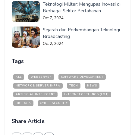
Teknologi Militer: Mengupas Inovasi di
Berbagai Sektor Pertahanan
Oct 7, 2024
Sejarah dan Perkembangan Teknologi
Broadcasting
Oct 2, 2024
Tags
ALL
WEBSERVER
SOFTWARE DEVELOPMENT
NETWORK & SERVER INFRA
TECH
NEWS
ARTIFICIAL INTELEGENT
INTERNET OF THINGS (I.O.T)
BIG DATA
CYBER SECURITY
Share Article