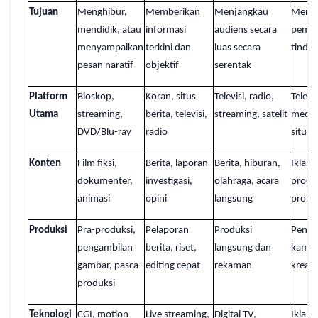
Tujuan
Menghibur,
Memberikan
Menjangkau
Mend
mendidik, atau
informasi
audiens secara
pembe
menyampaikan
terkini dan
luas secara
tindak
pesan naratif
objektif
serentak
Platform
Bioskop,
Koran, situs
Televisi, radio,
Televis
Utama
streaming,
berita, televisi,
streaming, satelit
media 
DVD/Blu-ray
radio
situs 
Konten
Film fiksi,
Berita, laporan
Berita, hiburan,
Iklan
dokumenter,
investigasi,
olahraga, acara
produ
animasi
opini
langsung
promo
Produksi
Pra-produksi,
Pelaporan
Produksi
Peng
pengambilan
berita, riset,
langsung dan
kamp
gambar, pasca-
editing cepat
rekaman
kreati
produksi
Teknologi
CGI, motion
Live streaming,
Digital TV,
Iklan d