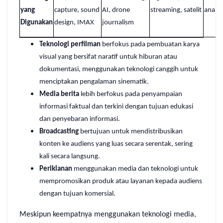
yang
capture, sound
AI, drone
streaming, satelit
analyt
Digunakan
design, IMAX
journalism
Teknologi perfilman
berfokus pada pembuatan karya
visual yang bersifat naratif untuk hiburan atau
dokumentasi, menggunakan teknologi canggih untuk
menciptakan pengalaman sinematik.
Media berita
lebih berfokus pada penyampaian
informasi faktual dan terkini dengan tujuan edukasi
dan penyebaran informasi.
Broadcasting
bertujuan untuk mendistribusikan
konten ke audiens yang luas secara serentak, sering
kali secara langsung.
Periklanan
menggunakan media dan teknologi untuk
mempromosikan produk atau layanan kepada audiens
dengan tujuan komersial.
Meskipun keempatnya menggunakan teknologi media,