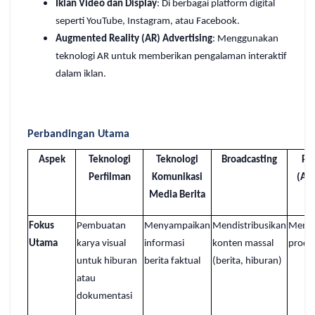
Iklan Video dan Display
: Di berbagai platform digital
seperti YouTube, Instagram, atau Facebook.
Augmented Reality (AR) Advertising
: Menggunakan
teknologi AR untuk memberikan pengalaman interaktif
dalam iklan.
Perbandingan Utama
Aspek
Teknologi
Teknologi
Broadcasting
Pe
Perfilman
Komunikasi
(Adv
Media Berita
Fokus
Pembuatan
Menyampaikan
Mendistribusikan
Memp
Utama
karya visual
informasi
konten massal
produk
untuk hiburan
berita faktual
(berita, hiburan)
atau
dokumentasi